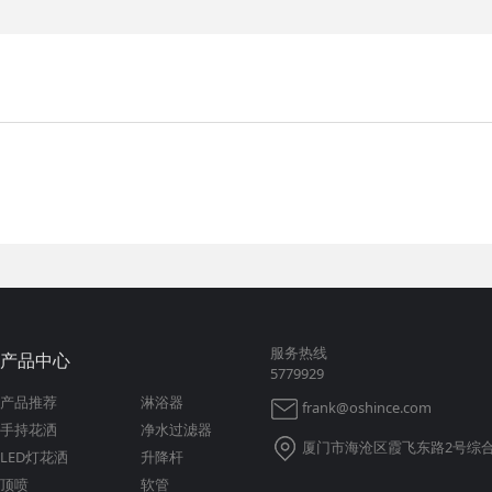
服务热线
产品中心
5779929
产品推荐
淋浴器
frank@oshince.com
手持花洒
净水过滤器
厦门市海沧区霞飞东路2号综合
LED灯花洒
升降杆
顶喷
软管