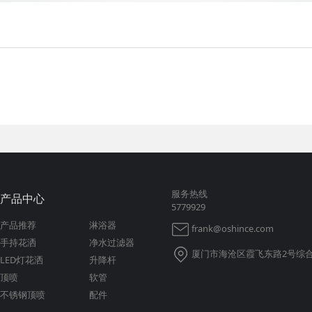
服务热线
产品中心
5779929
产品推荐
淋浴器
frank@oshince.com
手持花洒
净水过滤器
厦门市海沧区霞飞东路2号综合
LED灯花洒
升降杆
顶喷
软管
不锈钢顶喷
配件