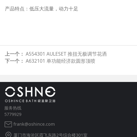
产品特点：低压大流量，动力十足
上一个：
A554301 AULESET 推扭无极调节花洒
下一个：
A632101 单功能经济款圆形顶喷
服务热线
5779929
frank@oshince.com
厦门市海沧区霞飞东路2号综合楼301室