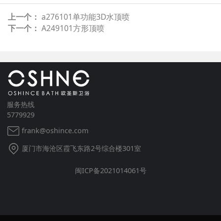
上一个：
a276101单功能3D水顶喷
下一个：
A249101方形顶喷
服务热线
5779929
frank@oshince.com
厦门市海沧区霞飞东路2号综合楼301室
闽ICP备2021014061号