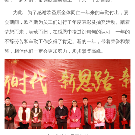
为此，为了感谢欧圣斯全体同仁一年来的辛勤付出，宴
会期间，欧圣斯为员工们进行了年度表彰及抽奖活动。踏着
梦想而来，满载而归，在感恩中接过沉甸甸的认可，一年的
不辞劳苦和辛勤工作换得了肯定。新的一年，带着荣誉和荣
耀，相信他们一定会更加努力，步步攀登高峰。