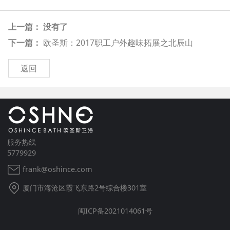
上一篇： 没有了
下一篇：
欧圣斯：2017职工户外趣味拓展之北辰山
返回
服务热线
5779929
frank@oshince.com
厦门市海沧区霞飞东路2号综合楼301室
闽ICP备2021014061号